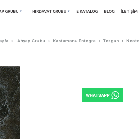
AP GRUBU
HIRDAVAT GRUBU
E KATALOG
BLOG
İLETIŞIM
F040 CASTİLLA MERMER (PS80)
ayfa
Ahşap Grubu
Kastamonu Entegre
Tezgah
Neot