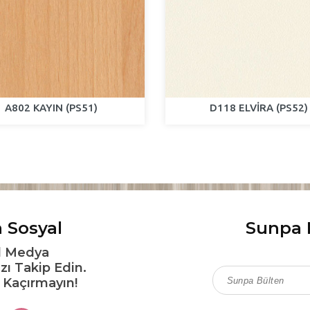
A802 KAYIN (PS51)
D118 ELVİRA (PS52)
 Sosyal
Sunpa 
l Medya
zı Takip Edin.
ı Kaçırmayın!