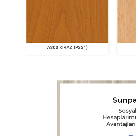
S80)
A800 KİRAZ (PS51)
Sunpa
Sosya
Hesaplarımı
Avantajlar