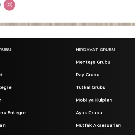
RUBU
HIRDAVAT GRUBU
Menteşe Grubu
d
Ray Grubu
ntegre
Tutkal Grubu
n
Mobilya Kulpları
nu Entegre
Ayak Grubu
an
Mutfak Aksesuarları