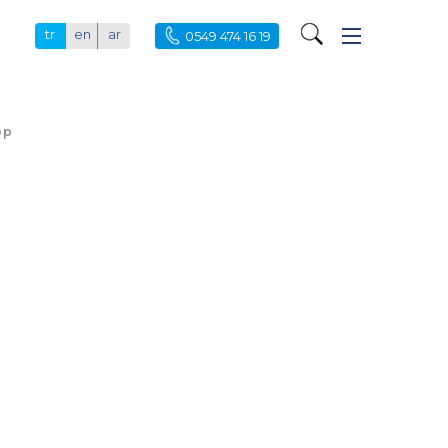
tr
en
ar
0549 474 16 19
op