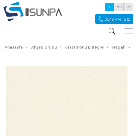
tr
en
ar
0549 474 16 19
D118 ELVİRA (PS52)
Anasayfa
Ahşap Grubu
Kastamonu Entegre
Tezgah
N