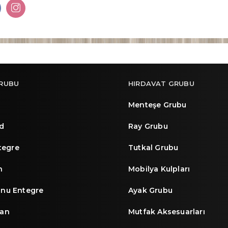
RUBU
HIRDAVAT GRUBU
Menteşe Grubu
d
Ray Grubu
ntegre
Tutkal Grubu
n
Mobilya Kulpları
nu Entegre
Ayak Grubu
an
Mutfak Aksesuarları