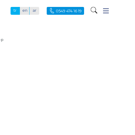
tr
en
ar
0549 474 16 19
op