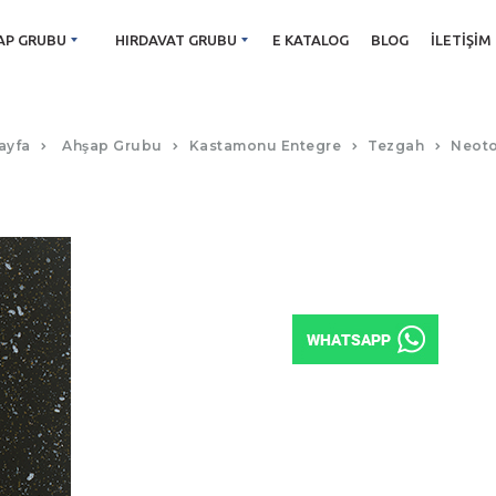
AP GRUBU
HIRDAVAT GRUBU
E KATALOG
BLOG
İLETIŞIM
F028 APOLLON SİYAH (PS80)
ayfa
Ahşap Grubu
Kastamonu Entegre
Tezgah
Neot