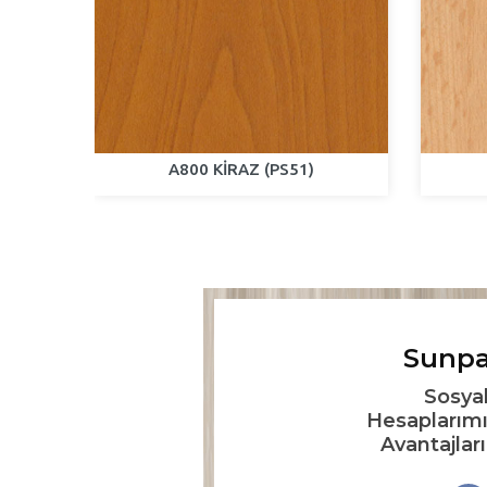
S80)
A800 KİRAZ (PS51)
Sunpa
Sosya
Hesaplarımı
Avantajlar