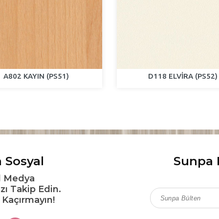
A802 KAYIN (PS51)
D118 ELVİRA (PS52)
 Sosyal
Sunpa 
l Medya
zı Takip Edin.
ı Kaçırmayın!