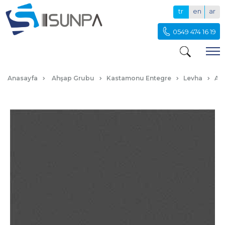
tr
en
ar
0549 474 16 19
EA-057-ANTRASİT
Anasayfa
Ahşap Grubu
Kastamonu Entegre
Levha
Akr