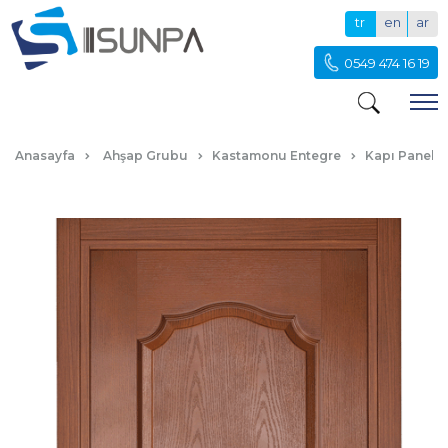
tr
en
ar
0549 474 16 19
DP207 MYRA
Anasayfa
Ahşap Grubu
Kastamonu Entegre
Kapı Paneli