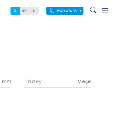
tr
en
ar
0549 474 16 19
2 mm
Yüzey
Meşe