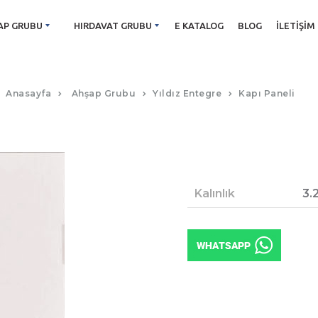
AP GRUBU
HIRDAVAT GRUBU
E KATALOG
BLOG
İLETIŞIM
AMANOS KAPI PANELI
Anasayfa
Ahşap Grubu
Yıldız Entegre
Kapı Paneli
Kalınlık
3.