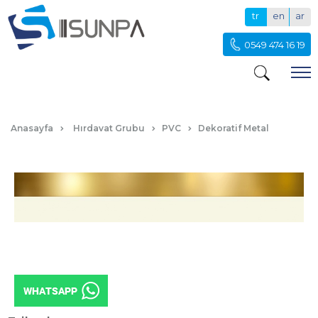
tr
en
ar
0549 474 16 19
ALTIN AYNA KASTAMONU ENT.D160 AYTAŞI
DOPPIA
Anasayfa
Hırdavat Grubu
PVC
Dekoratif Metal