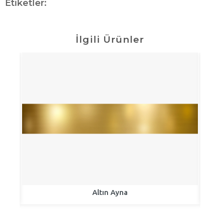
Etiketler:
İlgili Ürünler
Altın Ayna
Al