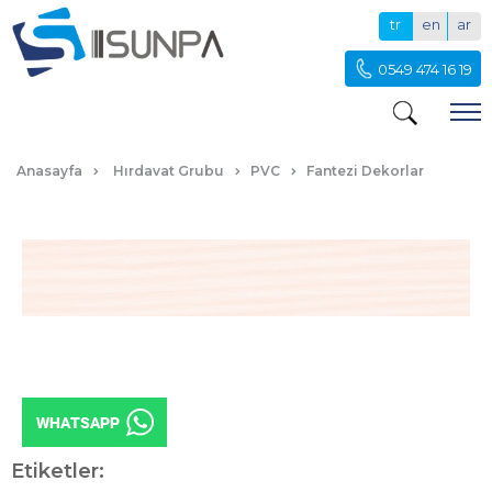
tr
en
ar
0549 474 16 19
108 LÜLETAŞI
Anasayfa
Hırdavat Grubu
PVC
Fantezi Dekorlar
Etiketler: