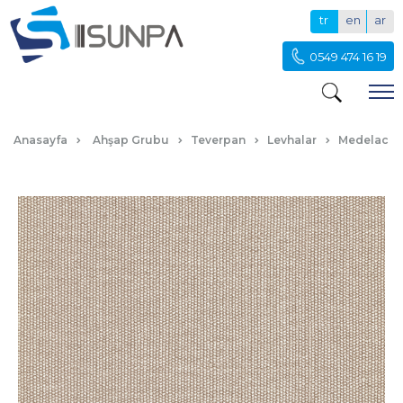
tr
en
ar
0549 474 16 19
TEKSTİL BEJ
Anasayfa
Ahşap Grubu
Teverpan
Levhalar
Medelack