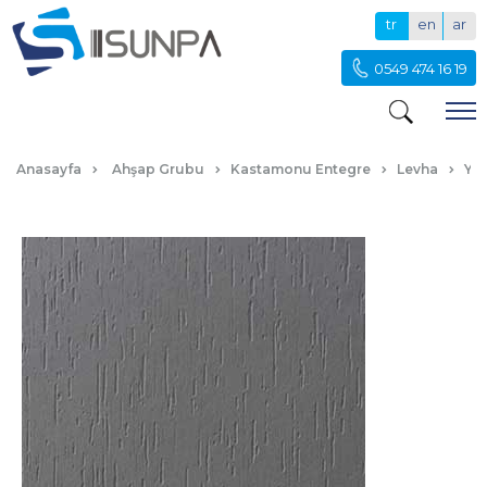
tr
en
ar
0549 474 16 19
PS 37 VENEER
Anasayfa
Ahşap Grubu
Kastamonu Entegre
Levha
Yüz