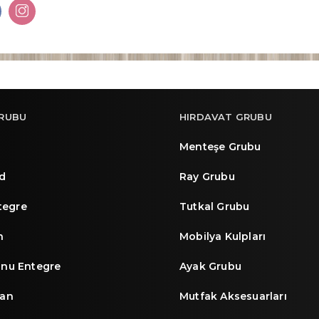
RUBU
HIRDAVAT GRUBU
Menteşe Grubu
d
Ray Grubu
ntegre
Tutkal Grubu
n
Mobilya Kulpları
nu Entegre
Ayak Grubu
an
Mutfak Aksesuarları