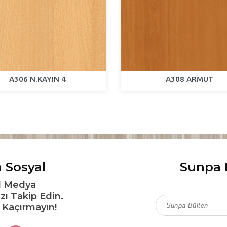
A306 N.KAYIN 4
A308 ARMUT
 Sosyal
Sunpa 
l Medya
zı Takip Edin.
ı Kaçırmayın!