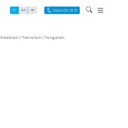
tr
en
ar
0549 474 16 19
Medelam / Teknolam / Yongalam