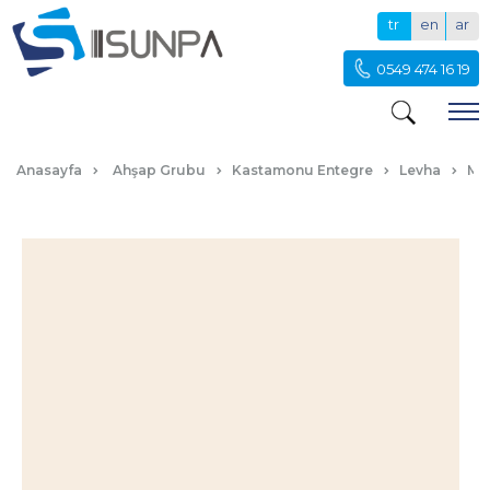
tr
en
ar
0549 474 16 19
D118 ELVİRA
Anasayfa
Ahşap Grubu
Kastamonu Entegre
Levha
Me