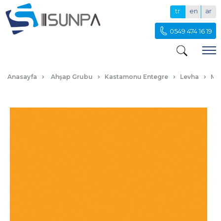
tr
en
ar
0549 474 16 19
D114 TURUNCU
Anasayfa
Ahşap Grubu
Kastamonu Entegre
Levha
Me