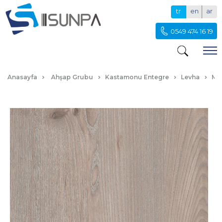
tr
en
ar
0549 474 16 19
A429 ETNA
Anasayfa
Ahşap Grubu
Kastamonu Entegre
Levha
Me