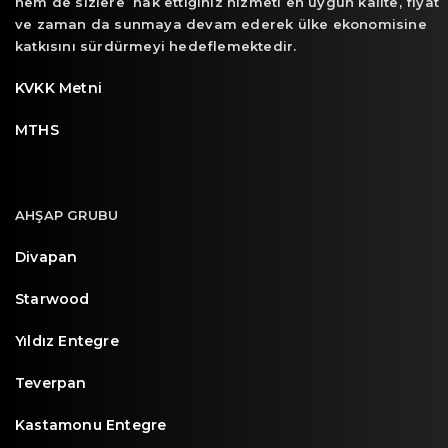
hem de sizlere hak ettiğiniz hizmeti en uygun kalite, fiyat
ve zaman da sunmaya devam ederek ülke ekonomisine
katkısını sürdürmeyi hedeflemektedir.
KVKK Metni
MTHS
AHŞAP GRUBU
Divapan
Starwood
Yıldız Entegre
Teverpan
Kastamonu Entegre