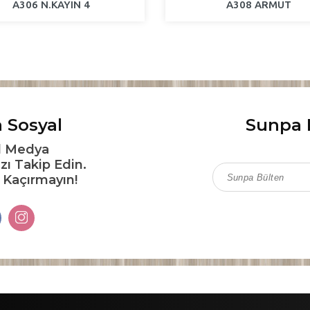
A306 N.KAYIN 4
A308 ARMUT
 Sosyal
Sunpa 
l Medya
zı Takip Edin.
ı Kaçırmayın!