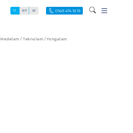
tr
en
ar
0549 474 16 19
Medelam / Teknolam / Yongalam