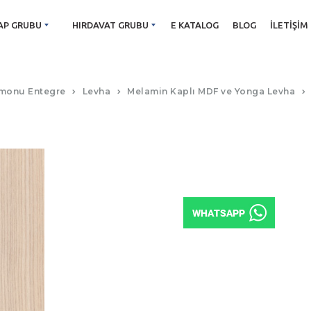
AP GRUBU
HIRDAVAT GRUBU
E KATALOG
BLOG
İLETIŞIM
A396 CARMEN
monu Entegre
Levha
Melamin Kaplı MDF ve Yonga Levha